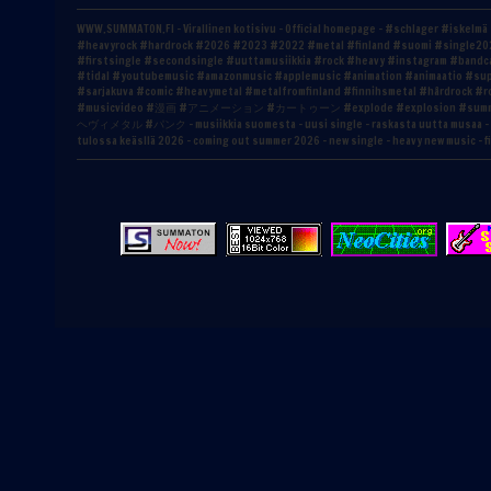
WWW.SUMMATON.FI - Virallinen kotisivu - Official homepage - #schlager #is
#heavyrock #hardrock #2026 #2023 #2022 #metal #finland #suomi #single2
#firstsingle #secondsingle #uuttamusiikkia #rock #heavy #instagram #band
#tidal #youtubemusic #amazonmusic #applemusic #animation #animaatio #su
#sarjakuva #comic #heavymetal #metalfromfinland #finnihsmetal #hårdro
#musicvideo #漫画 #アニメーション #カートゥーン #explode #explosion #sum
ヘヴィメタル #パンク - musiikkia suomesta - uusi single - raskasta uutta musaa - sa
tulossa keäsllä 2026 - coming out summer 2026 - new single - heavy new music - f